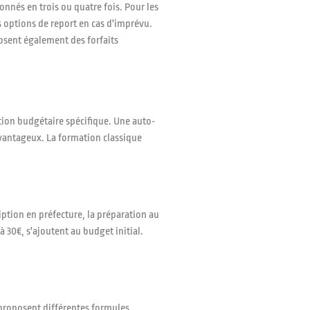
nnés en trois ou quatre fois. Pour les
s options de report en cas d'imprévu.
posent également des forfaits
tion budgétaire spécifique. Une auto-
avantageux. La formation classique
iption en préfecture, la préparation au
 30€, s'ajoutent au budget initial.
 proposent différentes formules