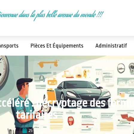
ienvenue dans la plus belle avenue du monde !!!
ansports
Pièces Et Équipements
Administratif
céléré : décryptage des formu
tarifaires
25 mars 2025