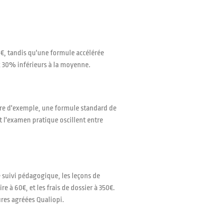
0€, tandis qu'une formule accélérée
ix 30% inférieurs à la moyenne.
itre d'exemple, une formule standard de
t l'examen pratique oscillent entre
 suivi pédagogique, les leçons de
e à 60€, et les frais de dossier à 350€.
ures agréées Qualiopi.