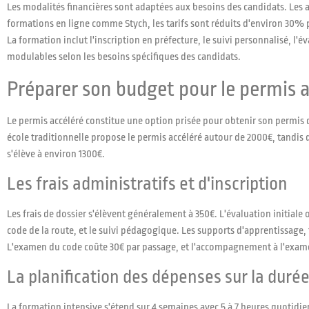
Les modalités financières sont adaptées aux besoins des candidats. Les 
formations en ligne comme Stych, les tarifs sont réduits d'environ 30% p
La formation inclut l'inscription en préfecture, le suivi personnalisé, 
modulables selon les besoins spécifiques des candidats.
Préparer son budget pour le permis a
Le permis accéléré constitue une option prisée pour obtenir son permis
école traditionnelle propose le permis accéléré autour de 2000€, tandis
s'élève à environ 1300€.
Les frais administratifs et d'inscription
Les frais de dossier s'élèvent généralement à 350€. L'évaluation initiale
code de la route, et le suivi pédagogique. Les supports d'apprentissage, 
L'examen du code coûte 30€ par passage, et l'accompagnement à l'exame
La planification des dépenses sur la duré
La formation intensive s'étend sur 4 semaines avec 5 à 7 heures quotidi