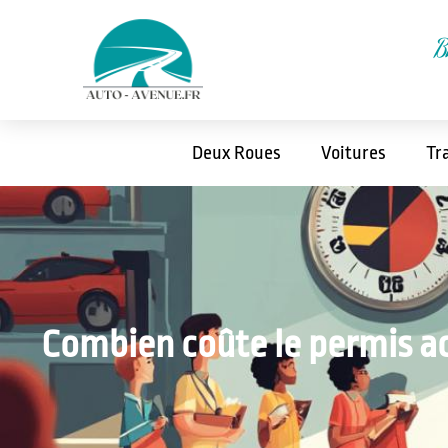
B
Deux Roues
Voitures
Tr
Combien coûte le permis ac