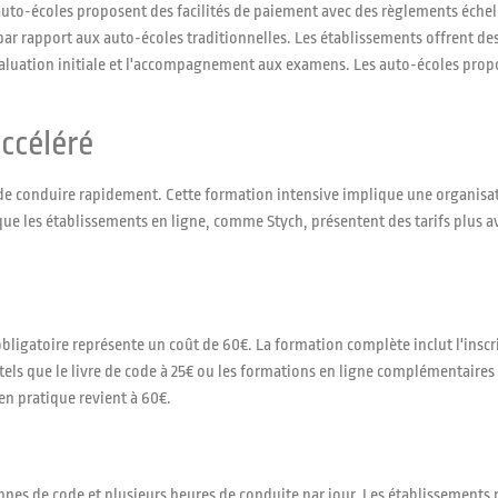
auto-écoles proposent des facilités de paiement avec des règlements échelo
ar rapport aux auto-écoles traditionnelles. Les établissements offrent de
l'évaluation initiale et l'accompagnement aux examens. Les auto-écoles pro
ccéléré
 de conduire rapidement. Cette formation intensive implique une organisa
 que les établissements en ligne, comme Stych, présentent des tarifs plus 
 obligatoire représente un coût de 60€. La formation complète inclut l'inscr
tels que le livre de code à 25€ ou les formations en ligne complémentaires à
n pratique revient à 60€.
e
ennes de code et plusieurs heures de conduite par jour. Les établissements