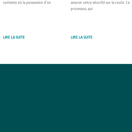
contexte où la possession d’un
assurer votre sécurité sur la route. Ce
processus, qui
LIRE LA SUITE
LIRE LA SUITE