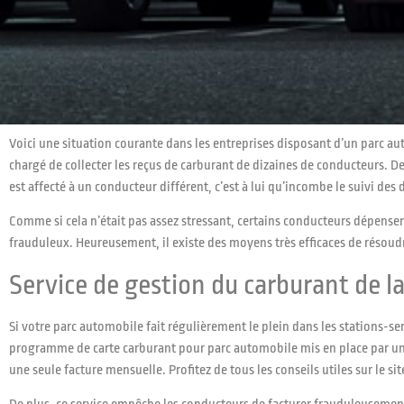
Voici une situation courante dans les entreprises disposant d’un parc au
chargé de collecter les reçus de carburant de dizaines de conducteurs. D
est affecté à un conducteur différent, c’est à lui qu’incombe le suivi des
Comme si cela n’était pas assez stressant, certains conducteurs dépense
frauduleux. Heureusement, il existe des moyens très efficaces de résou
Service de gestion du carburant de la
Si votre parc automobile fait régulièrement le plein dans les stations-s
programme de carte carburant pour parc automobile mis en place par un
une seule facture mensuelle. Profitez de tous les conseils utiles sur le si