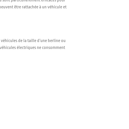
 sont particulièrement efficaces pour
peuvent être rattachée à un véhicule et
éhicules de la taille d’une berline ou
es véhicules électriques ne consomment