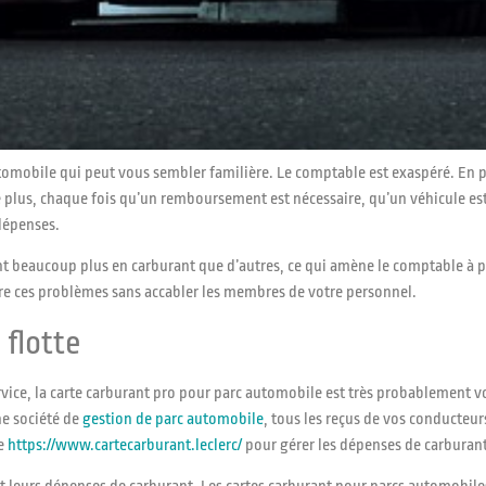
tomobile qui peut vous sembler familière. Le comptable est exaspéré. En plu
e plus, chaque fois qu’un remboursement est nécessaire, qu’un véhicule est 
 dépenses.
nt beaucoup plus en carburant que d’autres, ce qui amène le comptable à pe
dre ces problèmes sans accabler les membres de votre personnel.
 flotte
ervice, la carte carburant pro pour parc automobile est très probablement v
e société de
gestion de parc automobile
, tous les reçus de vos conducte
te
https://www.cartecarburant.leclerc/
pour gérer les dépenses de carburant 