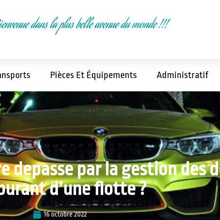
ienvenue dans la plus belle avenue du monde !!!
ansports
Pièces Et Équipements
Administratif
re depasse par la gestion des 
burant d’une flotte ?
16 octobre 2022